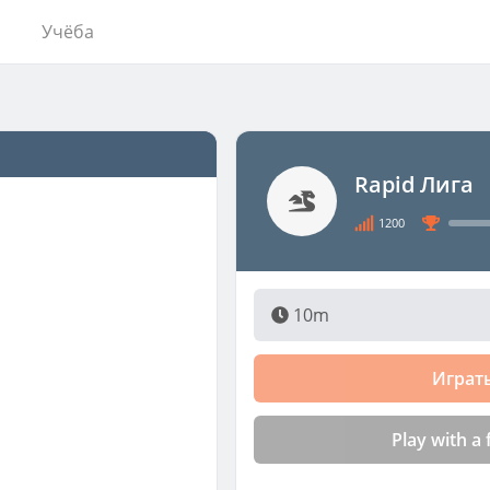
Учёба
Rapid Лига
1200
10m
Играт
Play with a 