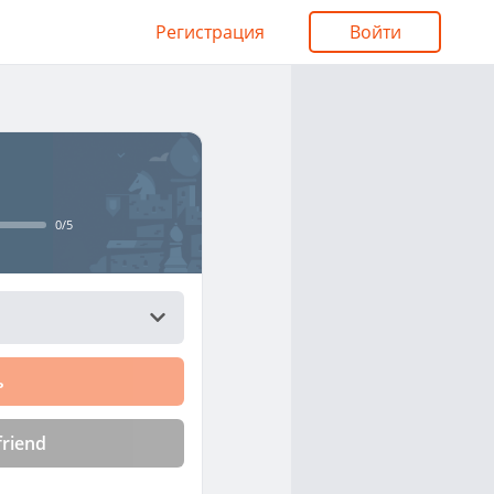
Pегистрация
Войти
0
/5
ь
friend