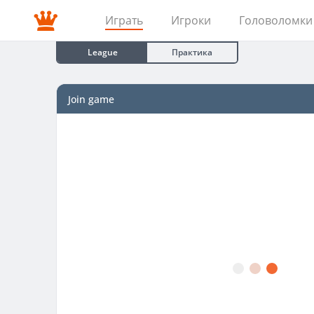
Играть
Игроки
Головоломки
League
Практика
Join game