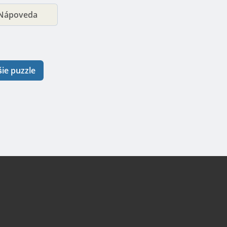
Nápoveda
šie puzzle