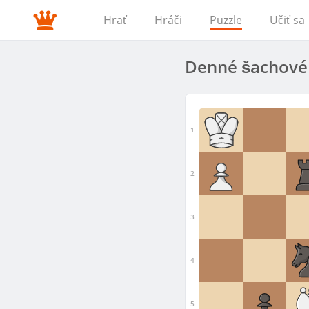
Hrať
Hráči
Puzzle
Učiť sa
Denné šachové 
1
2
3
4
5