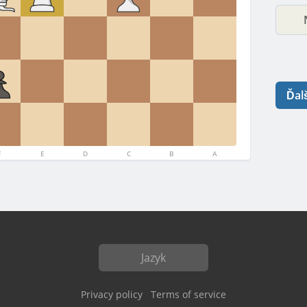
Ďal
F
E
D
C
B
A
Jazyk
Privacy policy
Terms of service