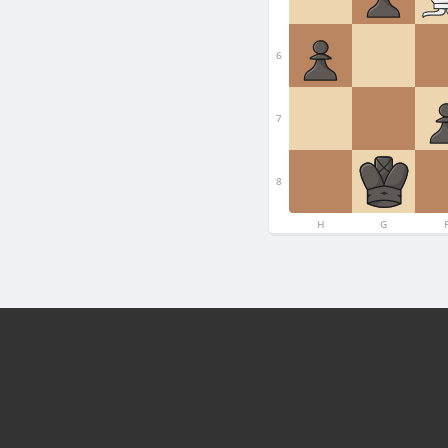
6
7
8
H
G