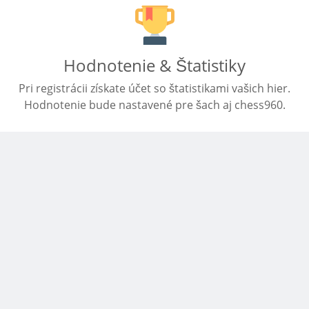
Hodnotenie & Štatistiky
Pri registrácii získate účet so štatistikami vašich hier.
Hodnotenie bude nastavené pre šach aj chess960.
Prispôsobené pre mobilné
zariadenia
Začnite hru na vašom mobile. Stránka je
prispôsobená veľkosti vašej obrazovky.