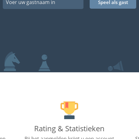
Speel als gast
Rating & Statistieken
gen
Bij het aanmelden krijgt u een account
S