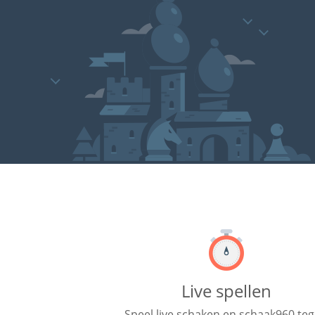
Live spellen
Speel live schaken en schaak960 te