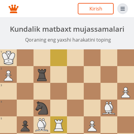
Kirish
Kundalik matbaxt mujassamalari
Qoraning eng yaxshi harakatini toping
1
2
3
4
5