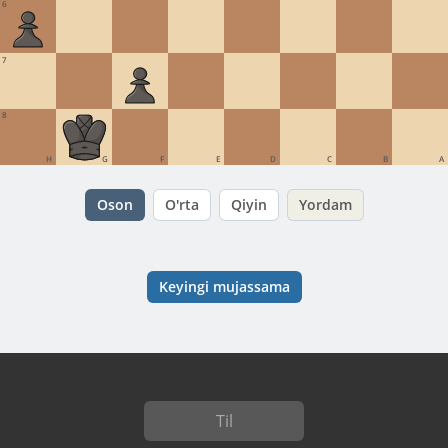
6
7
8
H
G
F
E
D
C
B
A
Oson
O'rta
Qiyin
Yordam
Keyingi mujassama
Til