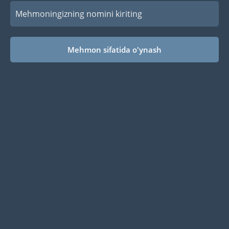
Mehmon sifatida o'ynash