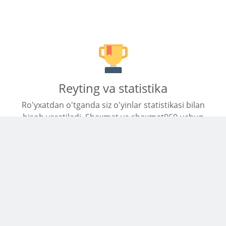
Reyting va statistika
Ro'yxatdan o'tganda siz o'yinlar statistikasi bilan
hisob yaratiladi. Shaxmat va shaxmat960 uchun
baholash tuziladi.
Mobil qurilmalarga mos