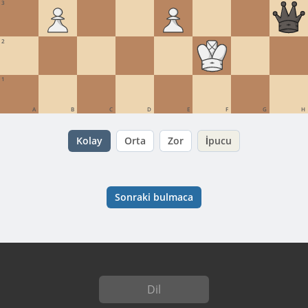
3
2
1
A
B
C
D
E
F
G
H
Kolay
Orta
Zor
İpucu
Sonraki bulmaca
Dil