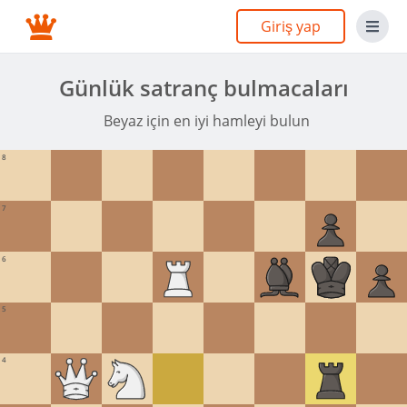
Giriş yap
Günlük satranç bulmacaları
Beyaz için en iyi hamleyi bulun
8
7
6
5
4