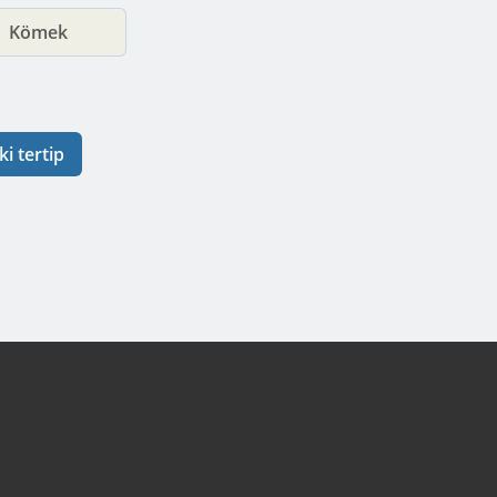
Kömek
ki tertip