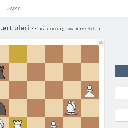
Öwren
tertipleri
•
Gara üçin iň gowy hereketi tap