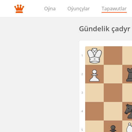
Oýna
Oýunçylar
Tapawutlar
Gündelik çadyr 
1
2
3
4
5