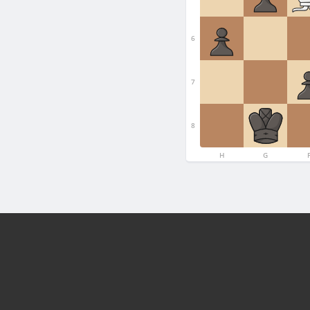
6
7
8
H
G