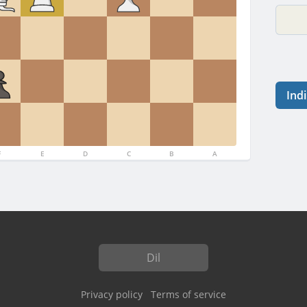
Indi
F
E
D
C
B
A
Dil
Privacy policy
Terms of service