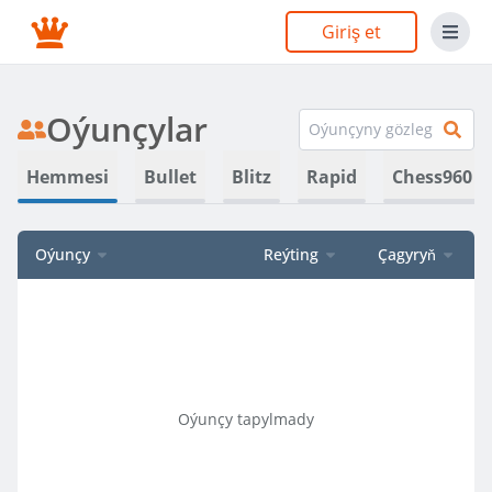
Giriş et
Oýunçylar
Hemmesi
Bullet
Blitz
Rapid
Chess960
Oýunçy
Reýting
Çagyryň
Oýunçy tapylmady