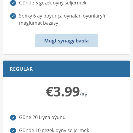
Günde 5 gezek oýny seljermek
Soňky 6 aý boyunça oýnalan oýunlaryň
maglumat bazasy
Mugt synagy başla
REGULAR
€3.99
/aý
Güne 20 Liýga oýunu
Günde 10 gezek oýny seljermek