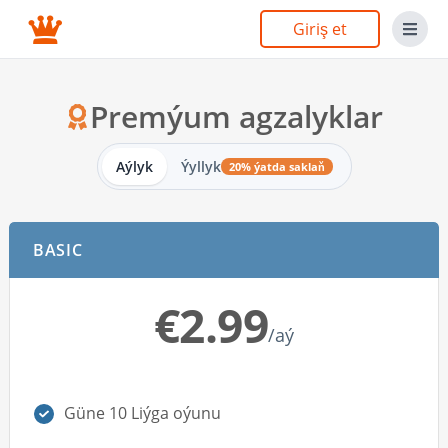
Giriş et
Premýum agzalyklar
Aýlyk
Ýyllyk
20% ýatda saklaň
BASIC
€2.99
/aý
Güne 10 Liýga oýunu