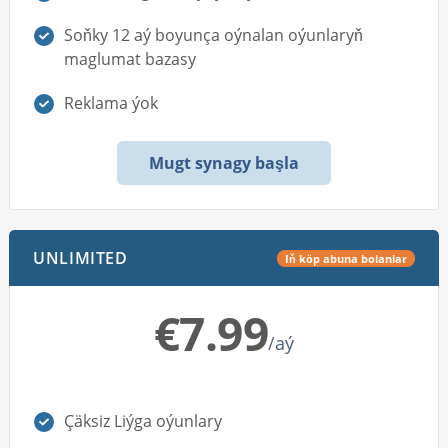
Soňky 12 aý boyunça oýnalan oýunlaryň
maglumat bazasy
Reklama ýok
Mugt synagy başla
UNLIMITED
Iň köp abuna bolanlar
€7.99
/aý
Çäksiz Liýga oýunlary