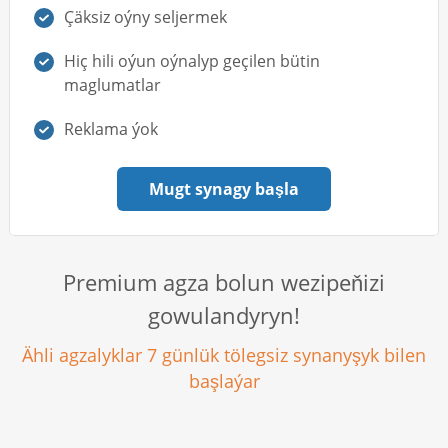
Çäksiz oýny seljermek
Hiç hili oýun oýnalyp geçilen bütin
maglumatlar
Reklama ýok
Mugt synagy başla
Premium agza bolun wezipeňizi
gowulandyryn!
Ähli agzalyklar 7 günlük tölegsiz synanyşyk bilen
başlaýar