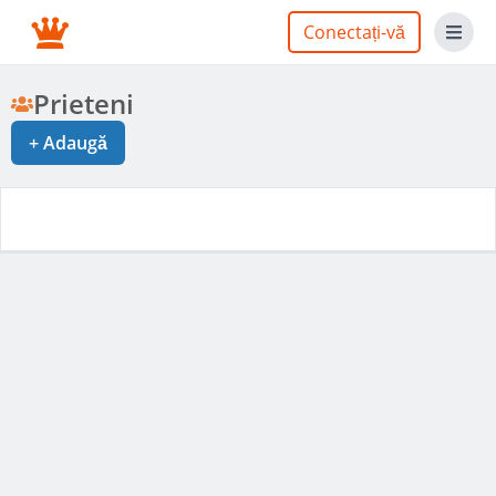
Conectați-vă
Prieteni
+
Adaugă