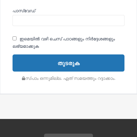
പാസ്വേഡ്
ഇമെയിൽ വഴി ചെസ് പാഠങ്ങളും നിര്‍ദ്ദേശങ്ങളും
ലഭ്യമാക്കുക
തുടരുക
സ്പാം ഒന്നുമില്ല. ഏത് സമയത്തും റദ്ദാക്കാം.