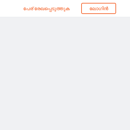
പേര് രേഖപ്പെടുത്തുക
ലോഗിൻ