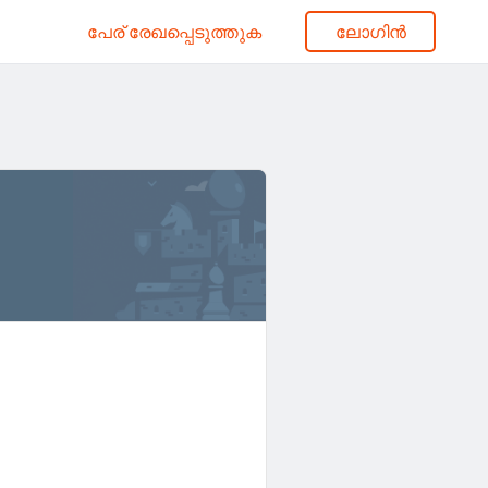
പേര് രേഖപ്പെടുത്തുക
ലോഗിൻ