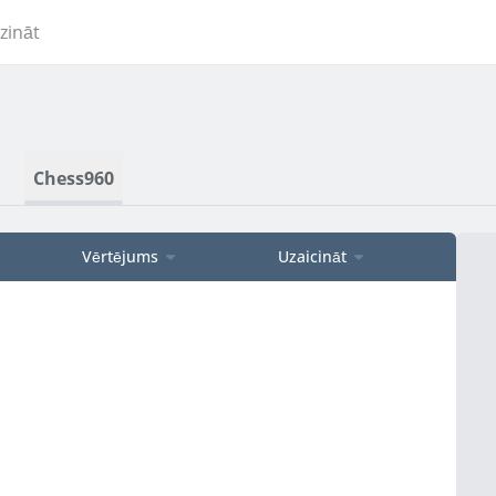
zināt
Chess960
Vērtējums
Uzaicināt