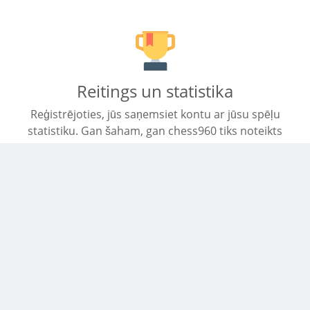
Reitings un statistika
Reģistrējoties, jūs saņemsiet kontu ar jūsu spēļu
statistiku. Gan šaham, gan chess960 tiks noteikts
reitings.
Piemērots mobīlajām ierīcēm
Sāciet spēli savā mobilajā ierīcē. Vietne tiek pielāgota