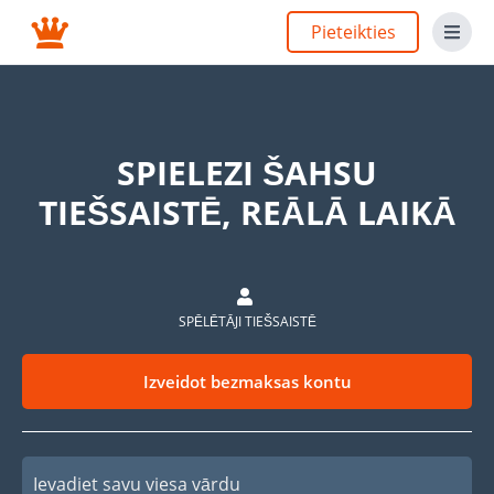
Pieteikties
SPIELEZI ŠAHSU
TIEŠSAISTĒ, REĀLĀ LAIKĀ
SPĒLĒTĀJI TIEŠSAISTĒ
Izveidot bezmaksas kontu