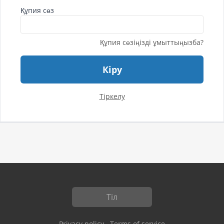
Құпия сөз
Құпия сөзіңізді ұмыттыңызба?
Кіру
Тіркелу
Тіл
Privacy policy
Terms of service