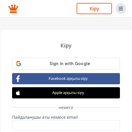
Кіру
Кіру
Facebook арқылы кіру
Apple арқылы кіру
немесе
Пайдаланушы аты немесе email