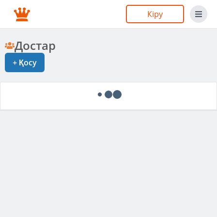
Кіру
Достар
+
Қосу