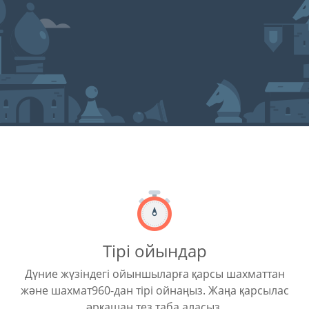
Тірі ойындар
Дүние жүзіндегі ойыншыларға қарсы шахматтан
және шахмат960-дан тірі ойнаңыз. Жаңа қарсылас
әрқашан тез таба аласыз.