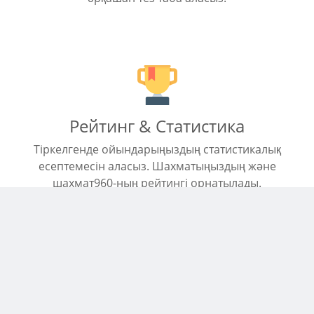
Рейтинг & Статистика
Тіркелгенде ойындарыңыздың статистикалық
есептемесін аласыз. Шахматыңыздың және
шахмат960-ның рейтингі орнатылады.
Мобильге ыңғайлы