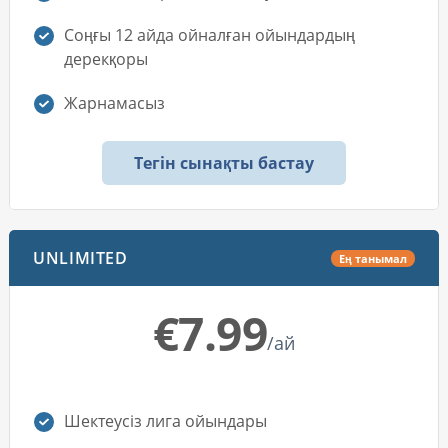
Соңғы 12 айда ойналған ойындардың
дерекқоры
Жарнамасыз
Тегін сынақты бастау
UNLIMITED
Ең танымал
€7.99
/ай
Шектеусіз лига ойындары