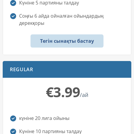
Күніне 5 партияны талдау
Соңғы 6 айда ойналған ойындардың
дерекқоры
Тегін сынақты бастау
REGULAR
€3.99
/ай
күніне 20 лига ойыны
Күніне 10 партияны талдау