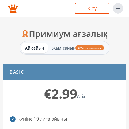
Кіру
Примиум ағзалық
Ай сайын
Жыл сайын
20% экономия
BASIC
€2.99
/ай
күніне 10 лига ойыны