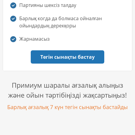
Партияны шексіз талдау
Барлық когда да болмаса ойналған
ойындардың дерекқоры
Жарнамасыз
Тегін сынақты бастау
Примиум шаралы ағзалық алыңыз
және ойын тәртібіңізді жақсартыңыз!
Барлық ағзалық 7 күн тегін сынақты бастайды