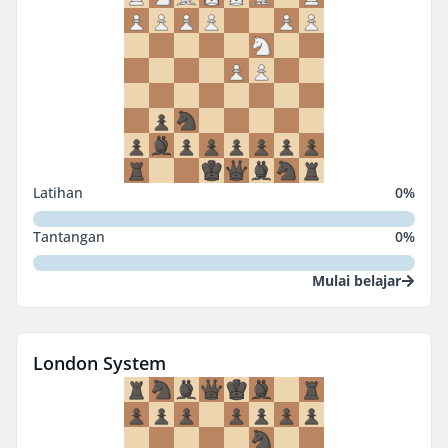
Latihan
0
%
Tantangan
0
%
Mulai belajar
London System