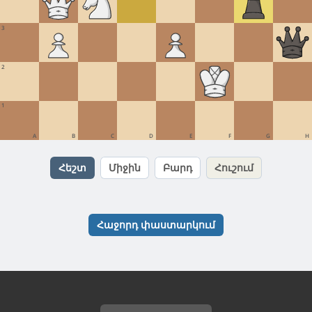
3
2
1
A
B
C
D
E
F
G
H
Հեշտ
Միջին
Բարդ
Հուշում
Հաջորդ փաստարկում