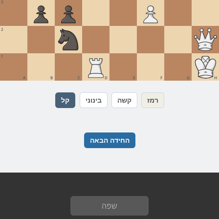
3
2
1
A
B
C
D
E
F
G
H
רמז
קשה
בינוני
קל
החידה הבאה
שפה