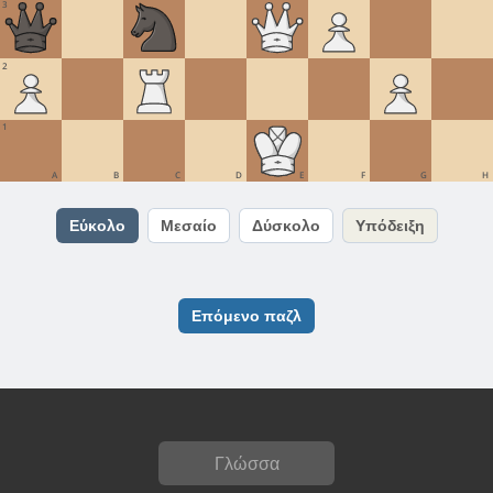
3
2
1
A
B
C
D
E
F
G
H
Εύκολο
Μεσαίο
Δύσκολο
Υπόδειξη
Επόμενο παζλ
Γλώσσα