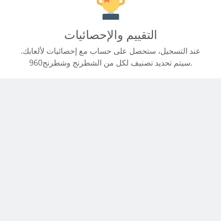
التقييم والإحصائيات
عند التسجيل، ستحصل على حساب مع إحصائيات لألعابك.
سيتم تحديد تصنيف لكل من الشطرنج وشطرنج960.
متوافق مع الأجهزة المحمولة
ابدأ لعبة على هاتفك المحمول. يتم ضبط الموقع حسب حجم
شاشتك.