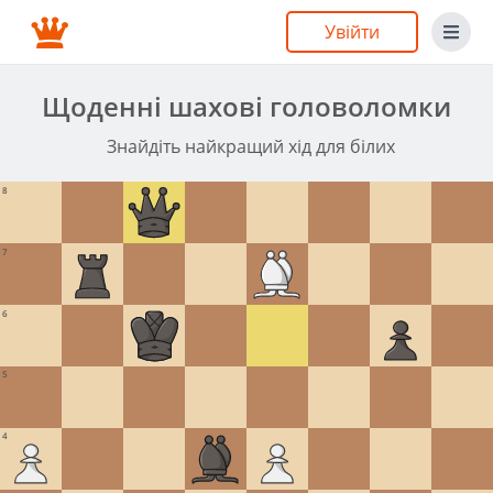
Увійти
Щоденні шахові головоломки
Знайдіть найкращий хід для білих
8
7
6
5
4