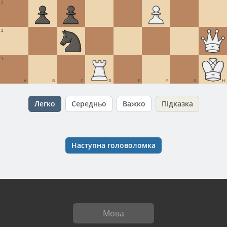
3
2
1
A
B
C
D
E
F
G
H
Легко
Середньо
Важко
Підказка
Наступна головоломка
Мова