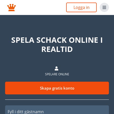
Logga in
SPELA SCHACK ONLINE I
REALTID
SPELARE ONLINE
Skapa gratis konto