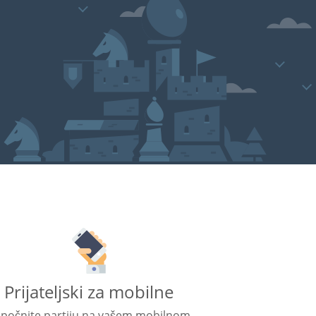
Prijateljski za mobilne
počnite partiju na vašem mobilnom