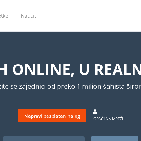
tke
Naučiti
AH ONLINE, U REAL
ite se zajednici od preko 1 milion šahista šir
Napravi besplatan nalog
IGRAČI NA MREŽI