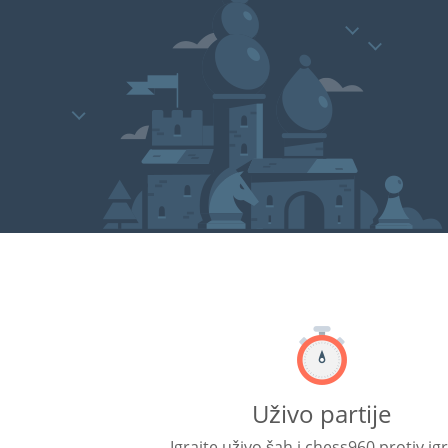
Uživo partije
Igrajte uživo šah i chess960 protiv ig