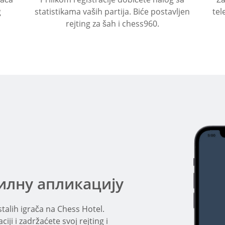
g
statistikama vaših partija. Biće postavljen
tel
rejting za šah i chess960.
илну апликацију
 ostalih igrača na Chess Hotel.
ciji i zadržaćete svoj rejting i