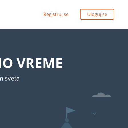
Registruj se
Uloguj se
NO VREME
om sveta