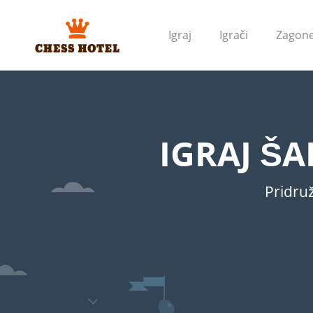
Igraj
Igrači
Zagone
IGRAJ Š
Pridruž