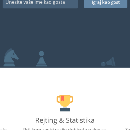
Igraj kao gost
Rejting & Statistika
rača
Prilikom registracije dobićete nalog sa
Za