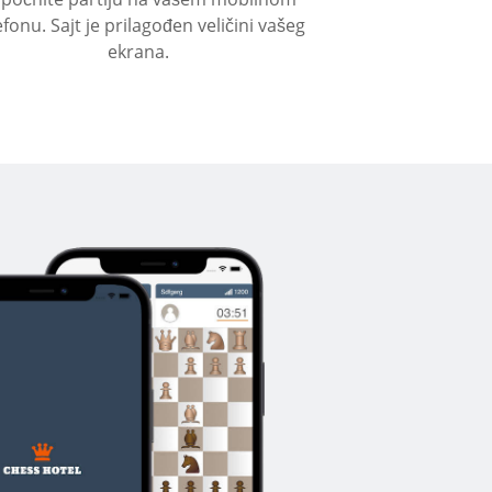
efonu. Sajt je prilagođen veličini vašeg
ekrana.