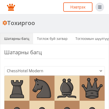
Нэвтрэх
Тохиргоо
Шатарны багц
Тоглож буй загвар
Тоглоомын шүүлтүү
Шатарны багц