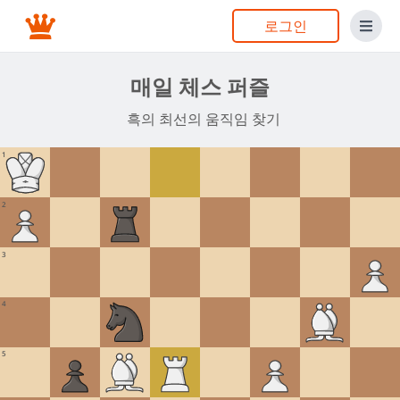
로그인
매일 체스 퍼즐
흑의 최선의 움직임 찾기
1
2
3
4
5