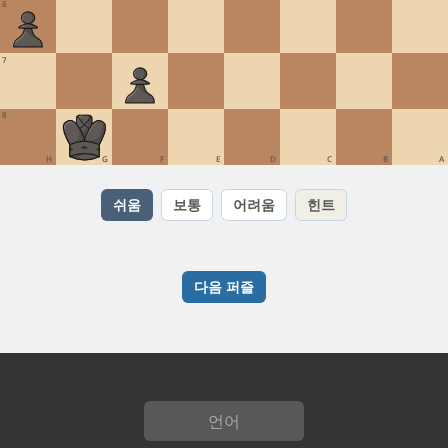
6
7
8
H
G
F
E
D
C
B
A
쉬움
보통
어려움
힌트
다음 퍼즐
언어