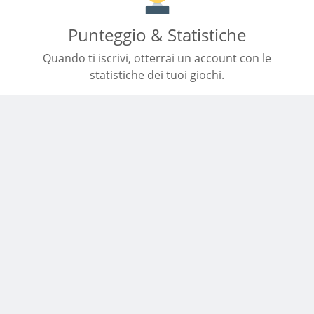
Punteggio & Statistiche
Quando ti iscrivi, otterrai un account con le
statistiche dei tuoi giochi.
Mobile amichevole
Avvia un gioco sul tuo cellulare. Il sito viene adattato
alle dimensioni dello schermo.