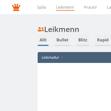
Spila
Leikmenn
Þrautir
L
Leikmenn
Allt
Bullet
Blitz
Rapid
Leikmaður