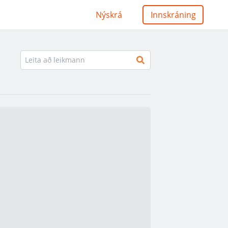
Nýskrá
Innskráning