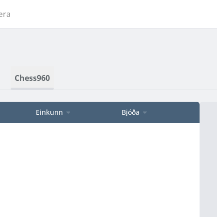
æra
Chess960
Einkunn
Bjóða