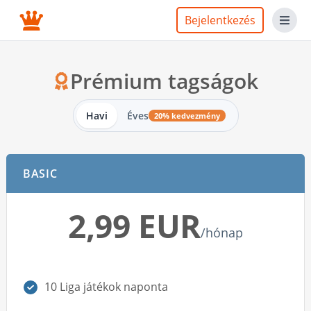
Bejelentkezés
Prémium tagságok
Havi
Éves
20% kedvezmény
BASIC
2,99 EUR
/hónap
10 Liga játékok naponta