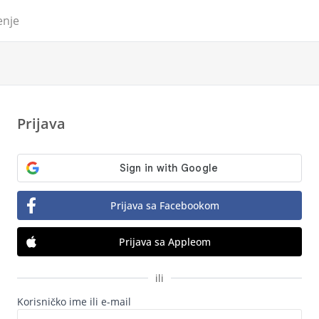
enje
Prijava
Prijava sa Facebookom
Prijava sa Appleom
ili
Korisničko ime ili e-mail