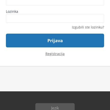
Lozinka
Izgubili ste lozinku?
Prijava
Registracija
Jezik