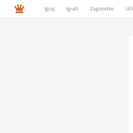
Igraj
Igrači
Zagonetke
Uč