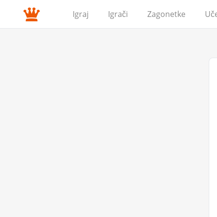
Igraj
Igrači
Zagonetke
Uč