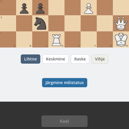
3
2
1
A
B
C
D
E
F
G
H
Lihtne
Keskmine
Raske
Vihje
Järgmine mõistatus
Keel