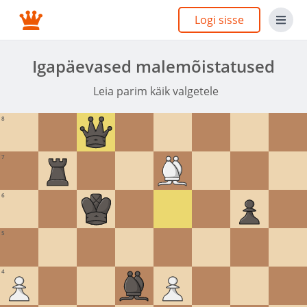
Logi sisse
Igapäevased malemõistatused
Leia parim käik valgetele
8
7
6
5
4