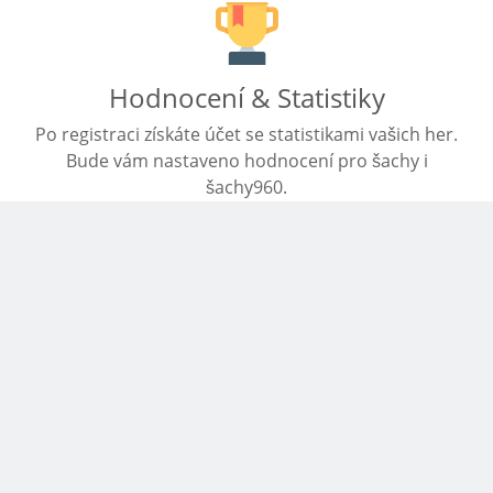
Hodnocení & Statistiky
Po registraci získáte účet se statistikami vašich her.
Bude vám nastaveno hodnocení pro šachy i
šachy960.
Vhodné pro mobilní zařízení
Začněte hru na svém mobilním zařízení. Stránka je
přizpůsobená velikosti vaší obrazovky.