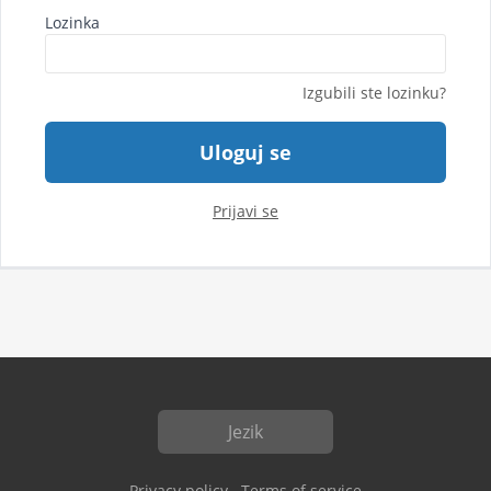
Lozinka
Izgubili ste lozinku?
Uloguj se
Prijavi se
Jezik
Privacy policy
Terms of service