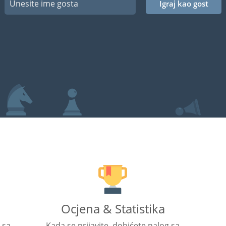
Igraj kao gost
Ocjena & Statistika
 sa
Kada se prijavite, dobićete nalog sa