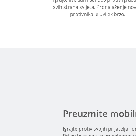
svih strana svijeta. Pronalaženje no
protivnika je uvijek brzo.
Preuzmite mobiln
Igrajte protiv svojih prijatelja i
Prijavite se sa svojim nalogom u 