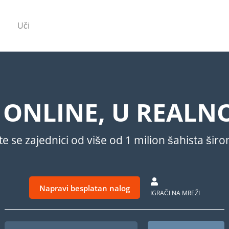
Uči
H ONLINE, U REAL
te se zajednici od više od 1 milion šahista širo
Napravi besplatan nalog
IGRAČI NA MREŽI