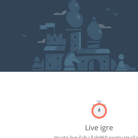
Live igre
Igrajte live šah i šah960 protiv igrača