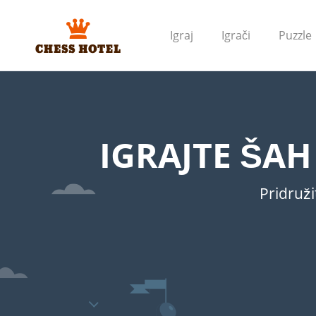
Igraj
Igrači
Puzzle
IGRAJTE ŠA
Pridruži