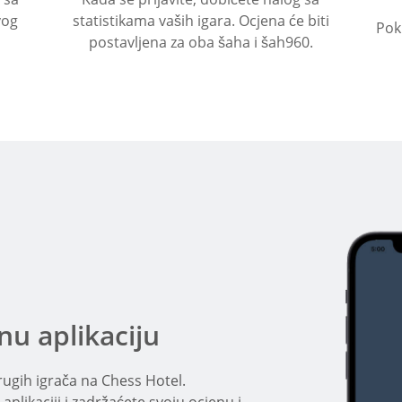
vog
statistikama vaših igara. Ocjena će biti
Pok
postavljena za oba šaha i šah960.
u aplikaciju
 drugih igrača na Chess Hotel.
aplikaciji i zadržaćete svoju ocjenu i