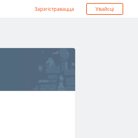
Зарэгістравацца
Увайсці