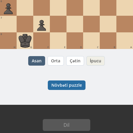
6
7
8
H
G
F
E
D
C
B
A
Asan
Orta
Çətin
İpucu
Növbəti puzzle
Dil