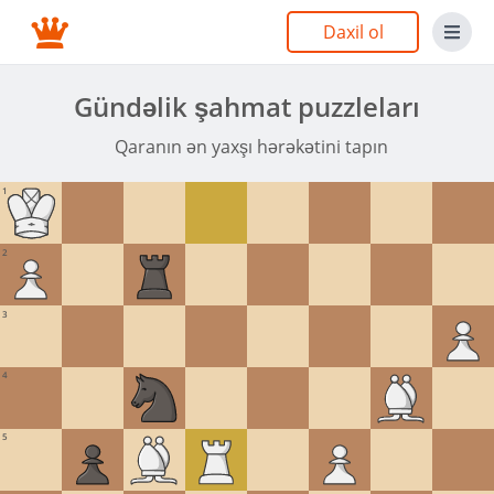
Daxil ol
Gündəlik şahmat puzzleları
Qaranın ən yaxşı hərəkətini tapın
1
2
3
4
5