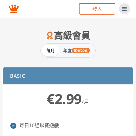
登入
高級會員
每月
年度
節省20%
BASIC
€2.99
/月
每日10場聯賽遊戲