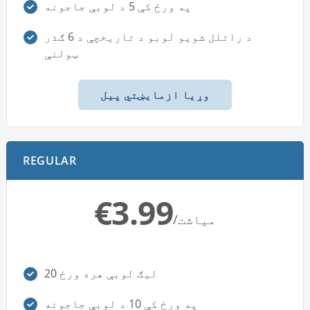
په ورځ کې 5 د لوبې جاجونه
د راتلل شويو لوبو د تاريخچې د 6 ګذر
ټولنې
وړیا ازمایښتي پیل
REGULAR
€3.99
/میاشت
20 لیګ لوبې هره ورځ
په ورځ کې 10 د لوبې جاجونه