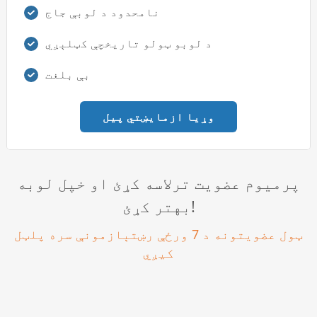
نامحدود د لوبې جاج
د لوبو ټولو تاريخچې کټلېږي
بې بلغت
وړیا ازمایښتي پیل
پرمیوم عضویت ترلاسه کړئ او خپل لوبه
بهتر کړئ!
ټول عضویتونه د 7 ورځې رښتېازمونې سره پلټل
کیږي