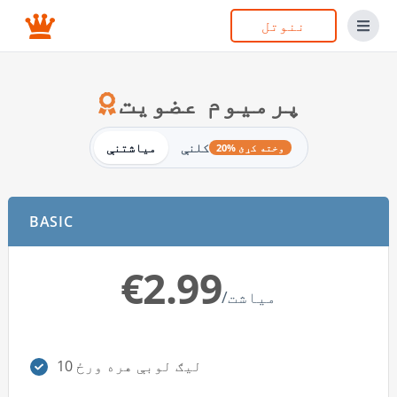
ننوتل
پرمیوم عضویت
کلنې
میاشتنې
20% وخته کړئ
BASIC
€2.99
/میاشت
10 لیګ لوبې هره ورځ