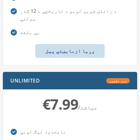
د راتلل شويو لوبو د تاريخچې د 12 ګذر
ټولنې
بې بلغت
وړیا ازمایښتي پیل
UNLIMITED
ډېر مشهور
€7.99
/میاشت
نامحدود لیګ لوبې